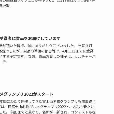
らの田貫湖マップにご期待下さい。 11月8日はマップ制作チ
取...
受賞者に賞品をお届けしています
参加頂いた皆様、誠にありがとうございました。 当初３月
予定でしたが、賞品の準備の都合等で、4月11日までに受賞
了する予定です。 なお、賞品お渡しの様子は、カルチャーバ
...
メグランプリ2022がスタート
年と2年間にわたり開催してきた富士山名物グランプリも無事終了
年度は、環富士山名物グルメグランプリ2022と、名称も新たに
した。 前回までと異なり、名称が一新され、コンテストも複