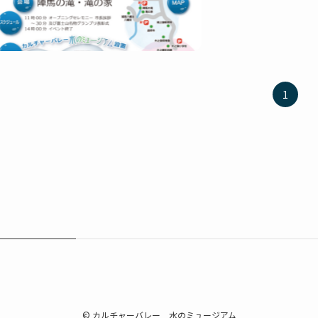
1
©
カルチャーバレー 水のミュージアム