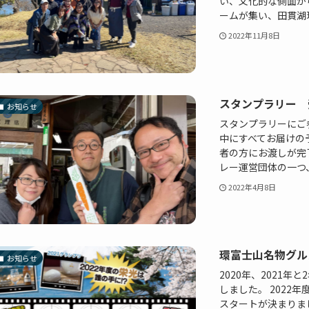
い、文化的な側面か
ームが集い、田貫湖現地
2022年11月8日
スタンプラリー 
お知らせ
スタンプラリーにご
中にすべてお届けの
者の方にお渡しが完
レー運営団体の一つ、チ
2022年4月8日
環富士山名物グル
お知らせ
2020年、2021
しました。 2022
スタートが決まりま